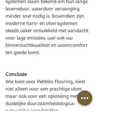
systemen staan bekend om hun lange 
levensduur, waardoor vervanging 
minder snel nodig is. Bovendien zijn 
moderne hars- en vloersystemen 
steeds vaker ontwikkeld met aandacht 
voor lage emissies, wat ook uw 
binnenluchtkwaliteit en wooncomfort 
ten goede komt.
Conclusie
Wie kiest voor Pebbles Flooring, kiest 
niet alleen voor een prachtige vloer, 
maar ook voor een oplossing met een 
duidelijke duurzaamheidslogica: 
natuurlijke grondstoffen, 
gerecycleerde componenten, 
gecontroleerde leveranciers, minder 
afval op de werf én slimme 